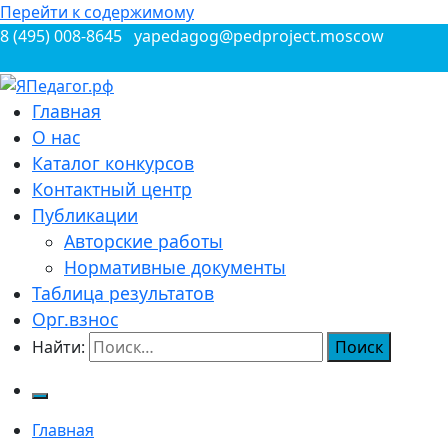
Перейти к содержимому
8 (495) 008-8645
yapedagog@pedproject.moscow
Всероссийские конкурсы для педагогов
Главная
ЯПедагог.рф
О нас
Каталог конкурсов
Контактный центр
Публикации
Авторские работы
Нормативные документы
Таблица результатов
Орг.взнос
Найти:
Главная