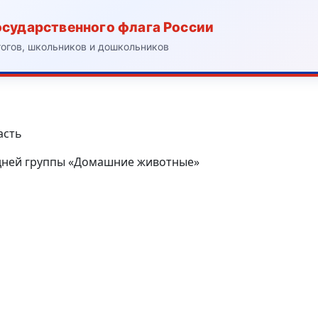
осударственного флага России
гогов, школьников и дошкольников
асть
едней группы «Домашние животные»