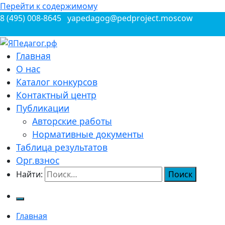
Перейти к содержимому
8 (495) 008-8645
yapedagog@pedproject.moscow
Всероссийские конкурсы для педагогов
Главная
ЯПедагог.рф
О нас
Каталог конкурсов
Контактный центр
Публикации
Авторские работы
Нормативные документы
Таблица результатов
Орг.взнос
Найти:
Главная