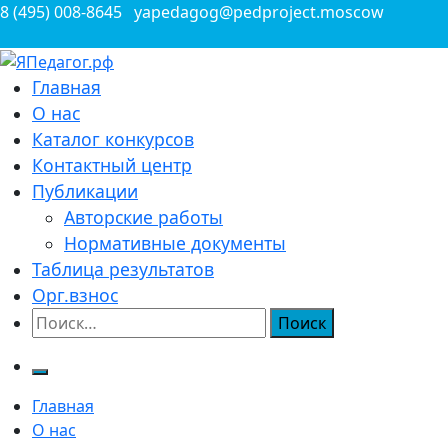
Перейти
8 (495) 008-8645
yapedagog@pedproject.moscow
к
содержимому
Всероссийские конкурсы для педагогов
Главная
ЯПедагог.рф
О нас
Каталог конкурсов
Контактный центр
Публикации
Авторские работы
Нормативные документы
Таблица результатов
Орг.взнос
Найти:
Главная
О нас