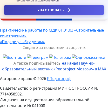
школьников и дошкольников
→
УЧАСТВОВАТЬ
Навигация
Практические работы по МДК 01.01.03 «Строительные
конструкции».
по
«Подари улыбку детям»
записям
Следите за новостями в соцсетях
А также подписывайтесь
на канал Научно-
образовательный вестник «Pedproject.Moscow» в MAX
Авторское право © 2026
ЯПедагог.рф
Свидетельство о регистрации МИНЮСТ РОССИИ №
7714058502,
Лицензия на осуществление образовательной
деятельности № 041008