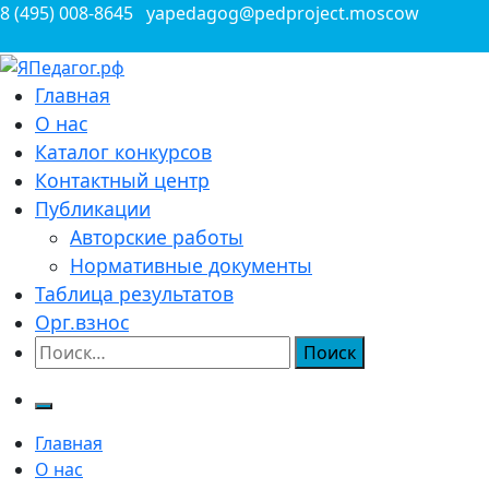
Перейти
8 (495) 008-8645
yapedagog@pedproject.moscow
к
содержимому
Всероссийские конкурсы для педагогов
Главная
ЯПедагог.рф
О нас
Каталог конкурсов
Контактный центр
Публикации
Авторские работы
Нормативные документы
Таблица результатов
Орг.взнос
Найти:
Главная
О нас