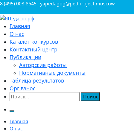
Перейти
8 (495) 008-8645
yapedagog@pedproject.moscow
к
содержимому
Всероссийские конкурсы для педагогов
Главная
ЯПедагог.рф
О нас
Каталог конкурсов
Контактный центр
Публикации
Авторские работы
Нормативные документы
Таблица результатов
Орг.взнос
Найти:
Главная
О нас