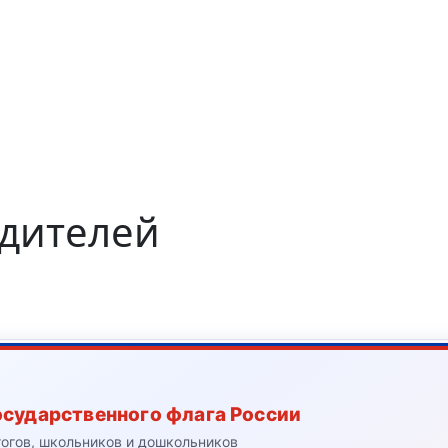
одителей
осударственного флага России
гогов, школьников и дошкольников