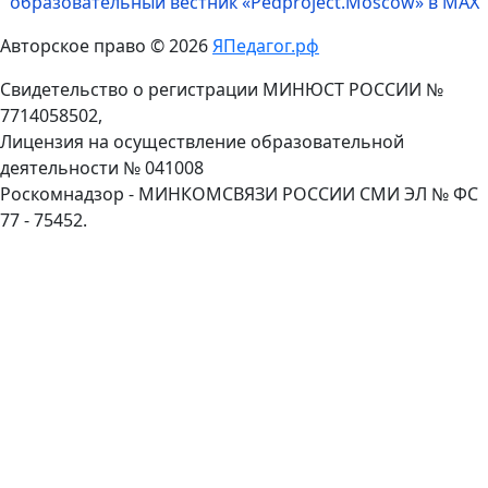
образовательный вестник «Pedproject.Moscow» в MAX
Авторское право © 2026
ЯПедагог.рф
Свидетельство о регистрации МИНЮСТ РОССИИ №
7714058502,
Лицензия на осуществление образовательной
деятельности № 041008
Роскомнадзор - МИНКОМСВЯЗИ РОССИИ СМИ ЭЛ № ФС
77 - 75452.
Пролистать
наверх