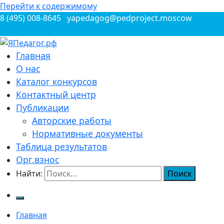
Перейти к содержимому
8 (495) 008-8645
yapedagog@pedproject.moscow
Всероссийские конкурсы для педагогов
Главная
ЯПедагог.рф
О нас
Каталог конкурсов
Контактный центр
Публикации
Авторские работы
Нормативные документы
Таблица результатов
Орг.взнос
Найти:
Главная