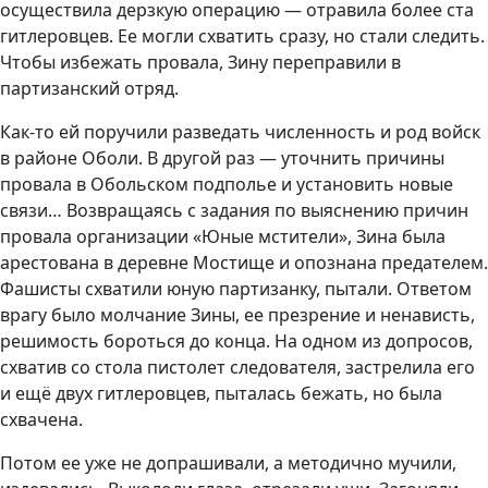
осуществила дерзкую операцию — отравила более ста
гитлеровцев. Ее могли схватить сразу, но стали следить.
Чтобы избежать провала, Зину переправили в
партизанский отряд.
Как-то ей поручили разведать численность и род войск
в районе Оболи. В другой раз — уточнить причины
провала в Обольском подполье и установить новые
связи… Возвращаясь с задания по выяснению причин
провала организации «Юные мстители», Зина была
арестована в деревне Мостище и опознана предателем.
Фашисты схватили юную партизанку, пытали. Ответом
врагу было молчание Зины, ее презрение и ненависть,
решимость бороться до конца. На одном из допросов,
схватив со стола пистолет следователя, застрелила его
и ещё двух гитлеровцев, пыталась бежать, но была
схвачена.
Потом ее уже не допрашивали, а методично мучили,