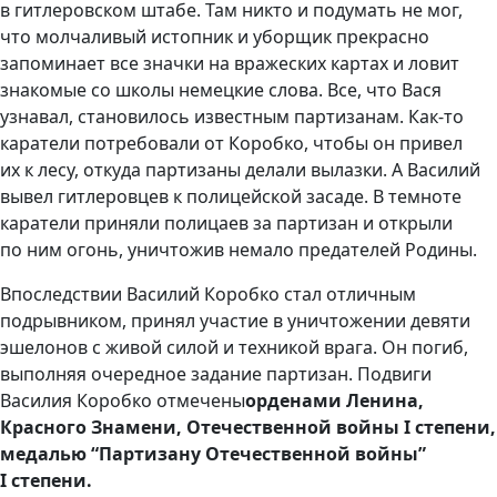
в гитлеровском штабе. Там никто и подумать не мог,
что молчаливый истопник и уборщик прекрасно
запоминает все значки на вражеских картах и ловит
знакомые со школы немецкие слова. Все, что Вася
узнавал, становилось известным партизанам. Как-то
каратели потребовали от Коробко, чтобы он привел
их к лесу, откуда партизаны делали вылазки. А Василий
вывел гитлеровцев к полицейской засаде. В темноте
каратели приняли полицаев за партизан и открыли
по ним огонь, уничтожив немало предателей Родины.
Впоследствии Василий Коробко стал отличным
подрывником, принял участие в уничтожении девяти
эшелонов с живой силой и техникой врага. Он погиб,
выполняя очередное задание партизан. Подвиги
Василия Коробко отмечены
орденами Ленина,
Красного Знамени, Отечественной войны I степени,
медалью “Партизану Отечественной войны”
I степени.