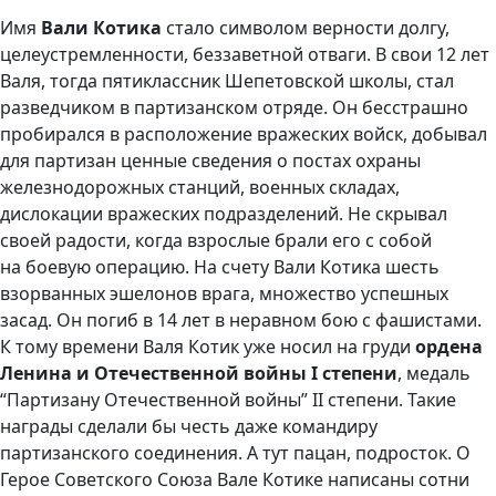
Имя
Вали Котика
стало символом верности долгу,
целеустремленности, беззаветной отваги. В свои 12 лет
Валя, тогда пятиклассник Шепетовской школы, стал
разведчиком в партизанском отряде. Он бесстрашно
пробирался в расположение вражеских войск, добывал
для партизан ценные сведения о постах охраны
железнодорожных станций, военных складах,
дислокации вражеских подразделений. Не скрывал
своей радости, когда взрослые брали его с собой
на боевую операцию. На счету Вали Котика шесть
взорванных эшелонов врага, множество успешных
засад. Он погиб в 14 лет в неравном бою с фашистами.
К тому времени Валя Котик уже носил на груди
ордена
Ленина и Отечественной войны I степени
, медаль
“Партизану Отечественной войны” II степени. Такие
награды сделали бы честь даже командиру
партизанского соединения. А тут пацан, подросток. О
Герое Советского Союза Вале Котике написаны сотни