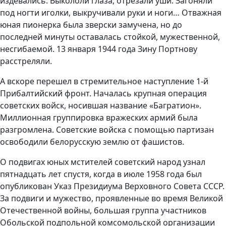
издевались. Выкололи глаза, отрезали уши. Загоняли
под ногти иголки, выкручивали руки и ноги… Отважная
юная пионерка была зверски замучена, но до
последней минуты оставалась стойкой, мужественной,
несгибаемой. 13 января 1944 года Зину Портнову
расстреляли.
А вскоре перешел в стремительное наступление 1-й
Прибалтийский фронт. Началась крупная операция
советских войск, носившая название «Багратион».
Миллионная группировка вражеских армий была
разгромлена. Советские войска с помощью партизан
освободили белорусскую землю от фашистов.
О подвигах юных мстителей советский народ узнал
пятнадцать лет спустя, когда в июле 1958 года был
опубликован Указ Президиума Верховного Совета СССР.
За подвиги и мужество, проявленные во время Великой
Отечественной войны, большая группа участников
Обольской подпольной комсомольской организации