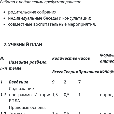
Работа с родителями предусматривает:
родительские собрания;
индивидуальные беседы и консультации;
совместные воспитательные мероприятия.
УЧЕБНЫЙ ПЛАН
Форм
№
Количество часов
аттес
Название раздела,
п/п
темы
контр
Всего
Теория
Практика
1
Введение
9
2
7
Содержание
1.1
программы. История
1,5
0,5
1
опрос,
БПЛА.
Правовые основы.
1.2
Техника
1,5
0,5
1
опрос,