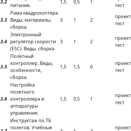
3.2
1,5
0,5
1
питания.
тест
Рама квадрокоптера.
проект
3.3
Виды, материалы,
3
1
2
тест
сборка.
Электронный
проект
3.4
регулятор скорости
3
1
2
тест
(ESC). Виды, сборка.
Полетный
контроллер. Виды,
проект
3.5
1,5
1,5
0
особенности,
тест
сборка.
Настройка
полетного
проект
3.6
контроллера и
1,5
0,5
1
тест
аппаратуры
управления.
Инструктаж по ТБ
полетов. Учебные
проект
3.7
3
1
2