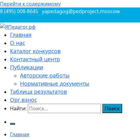
Перейти к содержимому
8 (495) 008-8645
yapedagog@pedproject.moscow
Всероссийские конкурсы для педагогов
Главная
ЯПедагог.рф
О нас
Каталог конкурсов
Контактный центр
Публикации
Авторские работы
Нормативные документы
Таблица результатов
Орг.взнос
Найти:
Главная