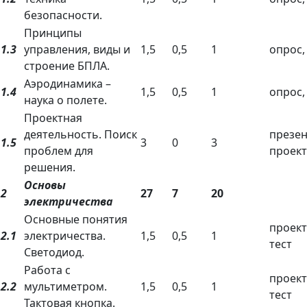
безопасности.
Принципы
1.3
управления, виды и
1,5
0,5
1
опрос,
строение БПЛА.
Аэродинамика –
1.4
1,5
0,5
1
опрос,
наука о полете.
Проектная
деятельность. Поиск
презе
1.5
3
0
3
проблем для
проект
решения.
Основы
2
27
7
20
электричества
Основные понятия
проект
2.1
электричества.
1,5
0,5
1
тест
Светодиод.
Работа с
проект
2.2
мультиметром.
1,5
0,5
1
тест
Тактовая кнопка.