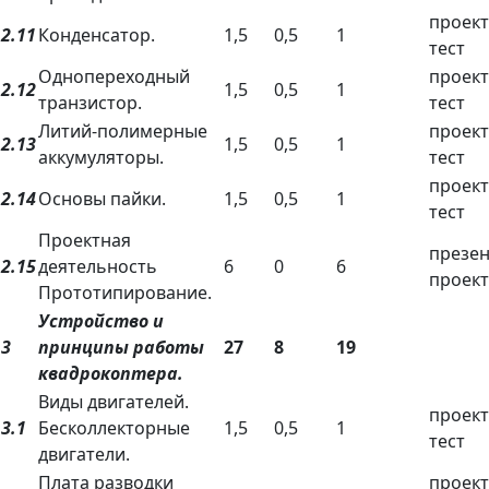
проект
2.11
Конденсатор.
1,5
0,5
1
тест
Однопереходный
проект
2.12
1,5
0,5
1
транзистор.
тест
Литий-полимерные
проект
2.13
1,5
0,5
1
аккумуляторы.
тест
проект
2.14
Основы пайки.
1,5
0,5
1
тест
Проектная
презе
2.15
деятельность
6
0
6
проект
Прототипирование.
Устройство и
3
принципы работы
27
8
19
квадрокоптера.
Виды двигателей.
проект
3.1
Бесколлекторные
1,5
0,5
1
тест
двигатели.
Плата разводки
проект