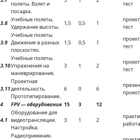
полеты. Взлет и
тест
посадка.
Учебные полеты.
проект
3.8
1,5
0,5
1
Удержание высоты.
тест
Учебные полеты.
проект
3.9
Движение в разных
1,5
0,5
1
тест
плоскостях.
Учебные полеты.
проект
3.10
Упражнения на
3
1
2
тест
маневрирование.
Проектная
презе
3.11
деятельность
6
0
6
проект
Прототипирование.
4
FPV — оборудование
15
3
12
Оборудование для
практи
4.1
видеотрансляции.
3
1
2
работа
Настройка.
Радиоприемник.
практи