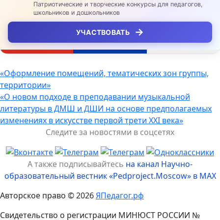
Патриотические и творческие конкурсы для педагогов,
школьников и дошкольников
→
УЧАСТВОВАТЬ
Навигация
«Оформление помещений, тематических зон группы,
территории»
по
«О новом подходе в преподавании музыкальной
записям
литературы в ДМШ и ДШИ на основе предполагаемых
изменениях в искусстве первой трети XXI века»
Следите за новостями в соцсетях
А также подписывайтесь
на канал Научно-
образовательный вестник «Pedproject.Moscow» в MAX
Авторское право © 2026
ЯПедагог.рф
Свидетельство о регистрации МИНЮСТ РОССИИ №