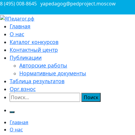
Перейти
8 (495) 008-8645
yapedagog@pedproject.moscow
к
содержимому
Всероссийские конкурсы для педагогов
Главная
ЯПедагог.рф
О нас
Каталог конкурсов
Контактный центр
Публикации
Авторские работы
Нормативные документы
Таблица результатов
Орг.взнос
Найти:
Главная
О нас