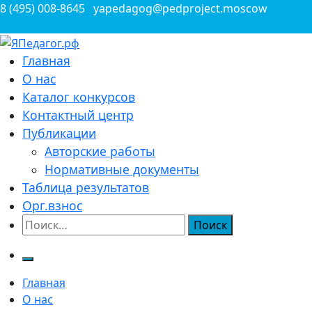
Перейти
8 (495) 008-8645
yapedagog@pedproject.moscow
к
содержимому
Всероссийские конкурсы для педагогов
Главная
ЯПедагог.рф
О нас
Каталог конкурсов
Контактный центр
Публикации
Авторские работы
Нормативные документы
Таблица результатов
Орг.взнос
Найти:
Главная
О нас