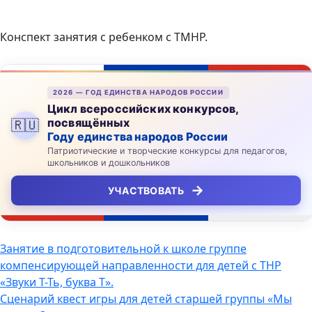
Конспект занятия с ребенком с ТМНР.
2026 — ГОД ЕДИНСТВА НАРОДОВ РОССИИ
Цикл всероссийских конкурсов,
посвящённых
🇷🇺
Году единства народов России
Патриотические и творческие конкурсы для педагогов,
школьников и дошкольников
→
УЧАСТВОВАТЬ
Навигация
Занятие в подготовительной к школе группе
компенсирующей направленности для детей с ТНР
по
«Звуки Т-Ть, буква Т».
записям
Сценарий квест игры для детей старшей группы «Мы