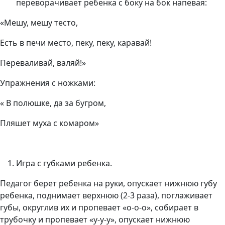
переворачивает ребенка с боку на бок напевая:
«Мешу, мешу тесто,
Есть в печи место, пеку, пеку, каравай!
Переваливай, валяй!»
Упражнения с ножками:
« В полюшке, да за бугром,
Пляшет муха с комаром»
Игра с губками ребенка.
Педагог берет ребенка на руки, опускает нижнюю губу
ребенка, поднимает верхнюю (2-3 раза), поглаживает
губы, округлив их и пропевает «о-о-о», собирает в
трубочку и пропевает «у-у-у», опускает нижнюю