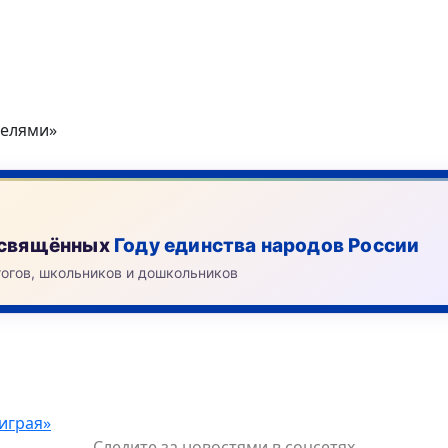
телями»
посвящённых
Году единства народов России
гогов, школьников и дошкольников
играя»
Следите за новостями в соцсетях