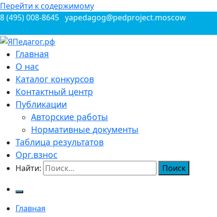
Перейти к содержимому
8 (495) 008-8645
yapedagog@pedproject.moscow
Всероссийские конкурсы для педагогов
Главная
ЯПедагог.рф
О нас
Каталог конкурсов
Контактный центр
Публикации
Авторские работы
Нормативные документы
Таблица результатов
Орг.взнос
Найти:
Главная