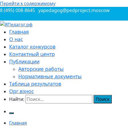
Перейти к содержимому
8 (495) 008-8645
yapedagog@pedproject.moscow
Всероссийские конкурсы для педагогов
Главная
ЯПедагог.рф
О нас
Каталог конкурсов
Контактный центр
Публикации
Авторские работы
Нормативные документы
Таблица результатов
Орг.взнос
Найти:
Главная