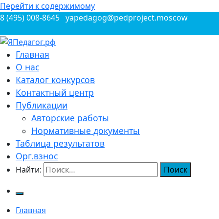
Перейти к содержимому
8 (495) 008-8645
yapedagog@pedproject.moscow
Всероссийские конкурсы для педагогов
Главная
ЯПедагог.рф
О нас
Каталог конкурсов
Контактный центр
Публикации
Авторские работы
Нормативные документы
Таблица результатов
Орг.взнос
Найти:
Главная