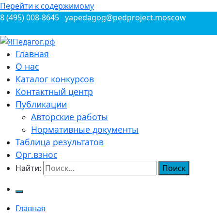
Перейти к содержимому
8 (495) 008-8645
yapedagog@pedproject.moscow
Всероссийские конкурсы для педагогов
Главная
ЯПедагог.рф
О нас
Каталог конкурсов
Контактный центр
Публикации
Авторские работы
Нормативные документы
Таблица результатов
Орг.взнос
Найти:
Главная