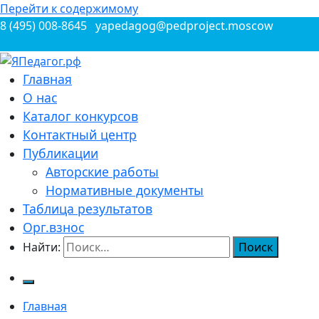
Перейти к содержимому
8 (495) 008-8645
yapedagog@pedproject.moscow
Всероссийские конкурсы для педагогов
Главная
ЯПедагог.рф
О нас
Каталог конкурсов
Контактный центр
Публикации
Авторские работы
Нормативные документы
Таблица результатов
Орг.взнос
Найти:
Главная