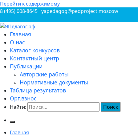
Перейти к содержимому
8 (495) 008-8645
yapedagog@pedproject.moscow
Всероссийские конкурсы для педагогов
Главная
ЯПедагог.рф
О нас
Каталог конкурсов
Контактный центр
Публикации
Авторские работы
Нормативные документы
Таблица результатов
Орг.взнос
Найти:
Главная