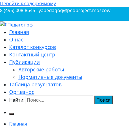
Перейти к содержимому
8 (495) 008-8645
yapedagog@pedproject.moscow
Всероссийские конкурсы для педагогов
Главная
ЯПедагог.рф
О нас
Каталог конкурсов
Контактный центр
Публикации
Авторские работы
Нормативные документы
Таблица результатов
Орг.взнос
Найти:
Главная