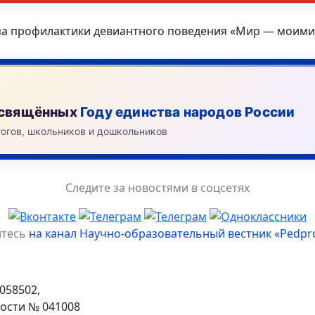
ма профилактики девиантного поведения «Мир — моими
посвящённых
Году единства народов России
гогов, школьников и дошкольников
Следите за новостями в соцсетях
йтесь
на канал Научно-образовательный вестник «Pedpr
058502,
ости № 041008