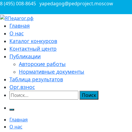
Перейти
8 (495) 008-8645
yapedagog@pedproject.moscow
к
содержимому
Всероссийские конкурсы для педагогов
Главная
ЯПедагог.рф
О нас
Каталог конкурсов
Контактный центр
Публикации
Авторские работы
Нормативные документы
Таблица результатов
Орг.взнос
Найти:
Главная
О нас