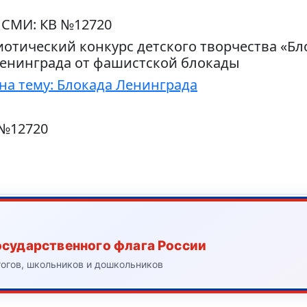
 СМИ: КВ №12720
отический конкурс детского творчества «Бл
енинграда от фашистской блокады
на тему: Блокада Ленинграда
 №12720
осударственного флага России
гогов, школьников и дошкольников