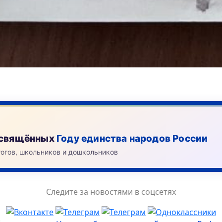
посвящённых
Году единства народов России
гогов, школьников и дошкольников
Следите за новостями в соцсетях