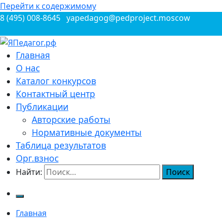
Перейти к содержимому
8 (495) 008-8645
yapedagog@pedproject.moscow
Всероссийские конкурсы для педагогов
Главная
ЯПедагог.рф
О нас
Каталог конкурсов
Контактный центр
Публикации
Авторские работы
Нормативные документы
Таблица результатов
Орг.взнос
Найти:
Главная