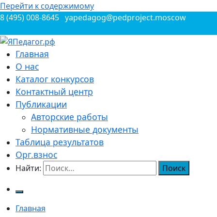
Перейти к содержимому
8 (495) 008-8645
yapedagog@pedproject.moscow
Всероссийские конкурсы для педагогов
Главная
ЯПедагог.рф
О нас
Каталог конкурсов
Контактный центр
Публикации
Авторские работы
Нормативные документы
Таблица результатов
Орг.взнос
Найти:
Главная