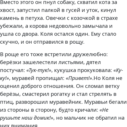
Вместо этого он пнул собаку, схватил кота за
хвост, запустил палкой в гусей и уток, кинул
камень в петуха. Овечки с козочкой в страхе
убежали, а корова недовольно замычала и
ушла со двора. Коля остался один. Ему стало
скучно, и он отправился в рощу.
В роще его тоже встретили дружелюбно:
берёзки зашелестели листьями, дятел
постучал:
«Тук-тук!»
, кукушка прокуковала:
«Ку-
ку!»
, муравей пропищал:
«Привет!»
.Но Коля не
оценил доброго отношения. Он сломал ветку
берёзы, смастерил рогатку и стал стрелять в
птиц, разворошил муравейник. Муравьи бегали
из стороны в сторону, будто кричали:
«Не
рушьте наш домик!»
, но мальчик не обратил на
них внимания.