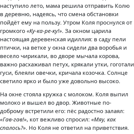
наступило лето, мама решила отправить Колю
в деревню, надеясь, что смена обстановки
пойдёт ему на пользу. Утром Коля проснулся от
громкого
«Ку-ка-ре-ку!»
. За окном царила
настоящая деревенская идиллия: в саду пели
птички, на ветке у окна сидели два воробья и
весело чирикали, во дворе мычала корова,
важно расхаживал петух, крякали утки, гоготали
гуси, блеяли овечки, кричала козочка. Солнце
светило ярко и было уже довольно высоко.
На окне стояла кружка с молоком. Коля выпил
молоко и вышел во двор. Животные по-
доброму встретили его: пёс радостно залаял:
«Гав-гав!»
, кот вежливо спросил:
«Мяу, как
спалось?»
. Но Коля не ответил на приветствия.