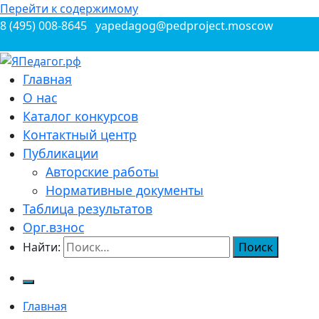
Перейти к содержимому
8 (495) 008-8645
yapedagog@pedproject.moscow
Всероссийские конкурсы для педагогов
Главная
ЯПедагог.рф
О нас
Каталог конкурсов
Контактный центр
Публикации
Авторские работы
Нормативные документы
Таблица результатов
Орг.взнос
Найти:
Главная