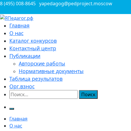
Перейти
8 (495) 008-8645
yapedagog@pedproject.moscow
к
содержимому
Всероссийские конкурсы для педагогов
Главная
ЯПедагог.рф
О нас
Каталог конкурсов
Контактный центр
Публикации
Авторские работы
Нормативные документы
Таблица результатов
Орг.взнос
Найти:
Главная
О нас