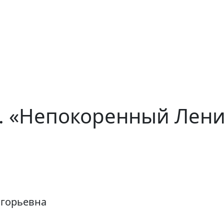
и. «Непокоренный Лен
игорьевна