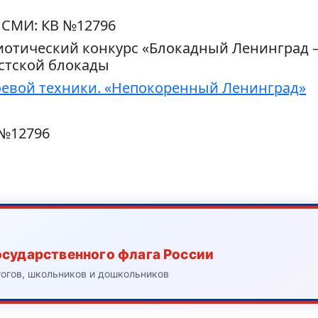
 СМИ: КВ №12796
иотический конкурс «Блокадный Ленинград 
стской блокады
оевой техники. «Непокоренный Ленинград»
 №12796
осударственного флага России
гогов, школьников и дошкольников