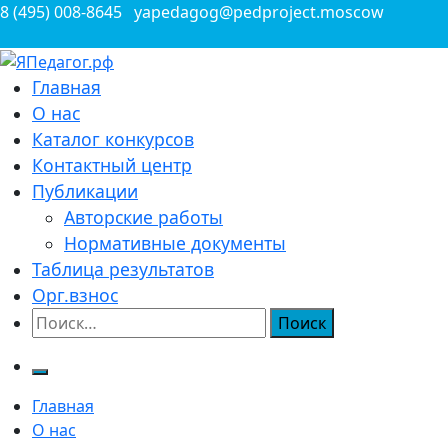
Перейти
8 (495) 008-8645
yapedagog@pedproject.moscow
к
содержимому
Всероссийские конкурсы для педагогов
Главная
ЯПедагог.рф
О нас
Каталог конкурсов
Контактный центр
Публикации
Авторские работы
Нормативные документы
Таблица результатов
Орг.взнос
Найти:
Главная
О нас