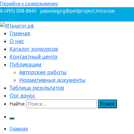
Перейти к содержимому
8 (495) 008-8645
yapedagog@pedproject.moscow
Всероссийские конкурсы для педагогов
Главная
ЯПедагог.рф
О нас
Каталог конкурсов
Контактный центр
Публикации
Авторские работы
Нормативные документы
Таблица результатов
Орг.взнос
Найти:
Главная