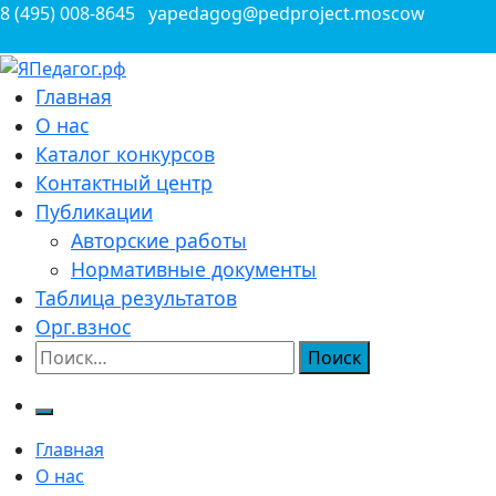
Перейти
8 (495) 008-8645
yapedagog@pedproject.moscow
к
содержимому
Всероссийские конкурсы для педагогов
Главная
ЯПедагог.рф
О нас
Каталог конкурсов
Контактный центр
Публикации
Авторские работы
Нормативные документы
Таблица результатов
Орг.взнос
Найти:
Главная
О нас