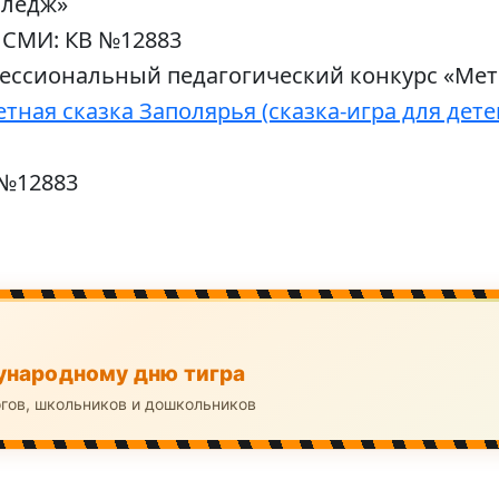
лледж»
 СМИ: КВ №12883
ессиональный педагогический конкурс «Мет
тная сказка Заполярья (сказка-игра для дет
 №12883
народному дню тигра
огов, школьников и дошкольников