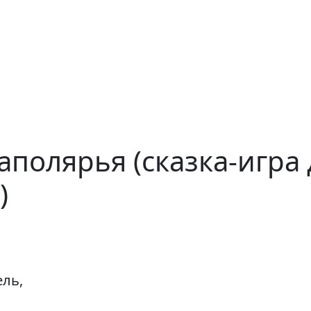
аполярья (сказка-игра
)
ль,
ь