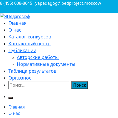
Перейти
8 (495) 008-8645
yapedagog@pedproject.moscow
к
содержимому
Всероссийские конкурсы для педагогов
Главная
ЯПедагог.рф
О нас
Каталог конкурсов
Контактный центр
Публикации
Авторские работы
Нормативные документы
Таблица результатов
Орг.взнос
Найти:
Главная
О нас