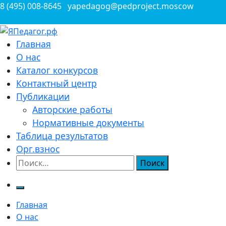
Перейти
8 (495) 008-8645
yapedagog@pedproject.moscow
к
содержимому
Всероссийские конкурсы для педагогов
Главная
ЯПедагог.рф
О нас
Каталог конкурсов
Контактный центр
Публикации
Авторские работы
Нормативные документы
Таблица результатов
Орг.взнос
Найти:
Главная
О нас