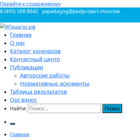
Перейти к содержимому
8 (495) 008-8645
yapedagog@pedproject.moscow
Всероссийские конкурсы для педагогов
Главная
ЯПедагог.рф
О нас
Каталог конкурсов
Контактный центр
Публикации
Авторские работы
Нормативные документы
Таблица результатов
Орг.взнос
Найти:
Главная