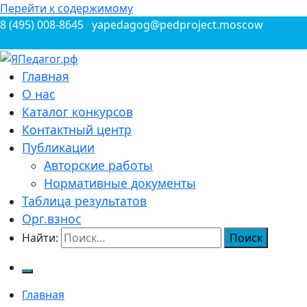
Перейти к содержимому
8 (495) 008-8645
yapedagog@pedproject.moscow
Всероссийские конкурсы для педагогов
Главная
ЯПедагог.рф
О нас
Каталог конкурсов
Контактный центр
Публикации
Авторские работы
Нормативные документы
Таблица результатов
Орг.взнос
Найти:
Главная