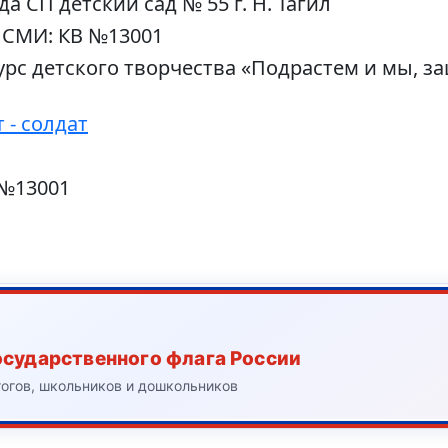
СП детский сад № 55 г. Н. Тагил
 СМИ: КВ №13001
урс детского творчества «Подрастем и мы, 
 - солдат
 №13001
осударственного флага России
гогов, школьников и дошкольников