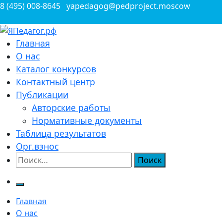
Перейти
8 (495) 008-8645
yapedagog@pedproject.moscow
к
содержимому
Всероссийские конкурсы для педагогов
Главная
ЯПедагог.рф
О нас
Каталог конкурсов
Контактный центр
Публикации
Авторские работы
Нормативные документы
Таблица результатов
Орг.взнос
Найти:
Главная
О нас