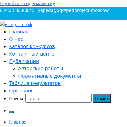
Перейти к содержимому
8 (495) 008-8645
yapedagog@pedproject.moscow
Всероссийские конкурсы для педагогов
Главная
ЯПедагог.рф
О нас
Каталог конкурсов
Контактный центр
Публикации
Авторские работы
Нормативные документы
Таблица результатов
Орг.взнос
Найти:
Главная