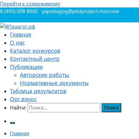
Перейти к содержимому
8 (495) 008-8645
yapedagog@pedproject.moscow
Всероссийские конкурсы для педагогов
Главная
ЯПедагог.рф
О нас
Каталог конкурсов
Контактный центр
Публикации
Авторские работы
Нормативные документы
Таблица результатов
Орг.взнос
Найти:
Главная