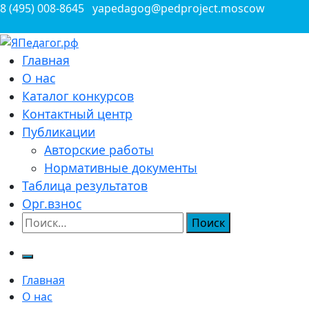
Перейти
8 (495) 008-8645
yapedagog@pedproject.moscow
к
содержимому
Всероссийские конкурсы для педагогов
Главная
ЯПедагог.рф
О нас
Каталог конкурсов
Контактный центр
Публикации
Авторские работы
Нормативные документы
Таблица результатов
Орг.взнос
Найти:
Главная
О нас