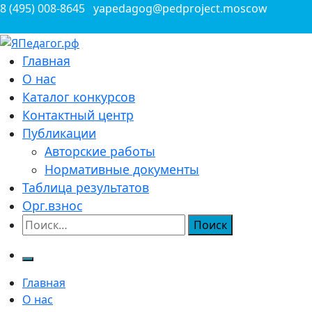
Перейти
8 (495) 008-8645
yapedagog@pedproject.moscow
к
содержимому
Всероссийские конкурсы для педагогов
Главная
ЯПедагог.рф
О нас
Каталог конкурсов
Контактный центр
Публикации
Авторские работы
Нормативные документы
Таблица результатов
Орг.взнос
Найти:
Главная
О нас