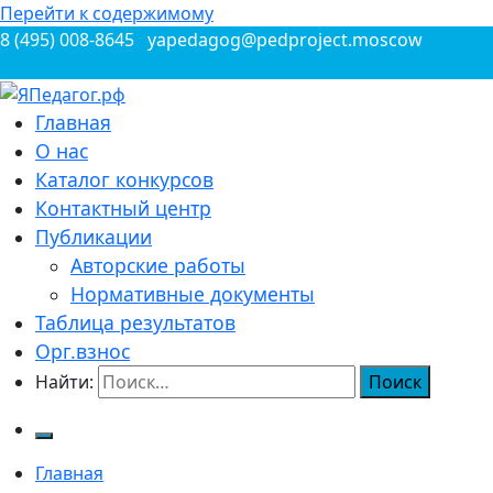
Перейти к содержимому
8 (495) 008-8645
yapedagog@pedproject.moscow
Всероссийские конкурсы для педагогов
Главная
ЯПедагог.рф
О нас
Каталог конкурсов
Контактный центр
Публикации
Авторские работы
Нормативные документы
Таблица результатов
Орг.взнос
Найти:
Главная