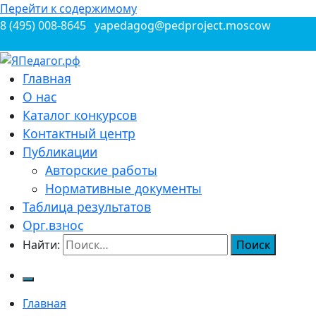
Перейти к содержимому
8 (495) 008-8645
yapedagog@pedproject.moscow
Всероссийские конкурсы для педагогов
Главная
ЯПедагог.рф
О нас
Каталог конкурсов
Контактный центр
Публикации
Авторские работы
Нормативные документы
Таблица результатов
Орг.взнос
Найти:
Главная