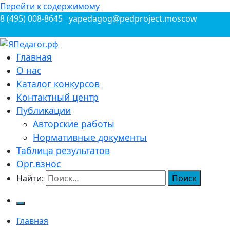
Перейти к содержимому
8 (495) 008-8645
yapedagog@pedproject.moscow
Всероссийские конкурсы для педагогов
Главная
ЯПедагог.рф
О нас
Каталог конкурсов
Контактный центр
Публикации
Авторские работы
Нормативные документы
Таблица результатов
Орг.взнос
Найти:
Главная