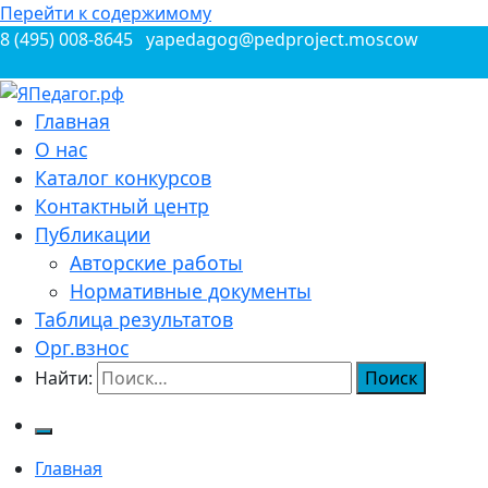
Перейти к содержимому
8 (495) 008-8645
yapedagog@pedproject.moscow
Всероссийские конкурсы для педагогов
Главная
ЯПедагог.рф
О нас
Каталог конкурсов
Контактный центр
Публикации
Авторские работы
Нормативные документы
Таблица результатов
Орг.взнос
Найти:
Главная