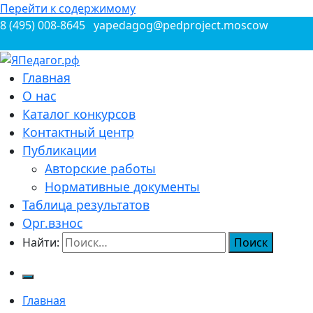
Перейти к содержимому
8 (495) 008-8645
yapedagog@pedproject.moscow
Всероссийские конкурсы для педагогов
Главная
ЯПедагог.рф
О нас
Каталог конкурсов
Контактный центр
Публикации
Авторские работы
Нормативные документы
Таблица результатов
Орг.взнос
Найти:
Главная