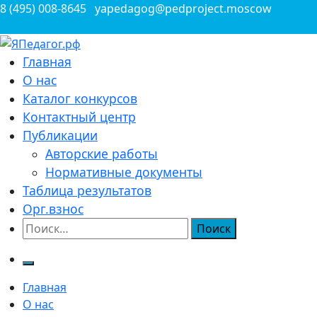
Перейти
8 (495) 008-8645
yapedagog@pedproject.moscow
к
содержимому
Всероссийские конкурсы для педагогов
Главная
ЯПедагог.рф
О нас
Каталог конкурсов
Контактный центр
Публикации
Авторские работы
Нормативные документы
Таблица результатов
Орг.взнос
Найти:
Главная
О нас