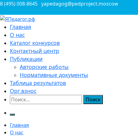
Перейти
8 (495) 008-8645
yapedagog@pedproject.moscow
к
содержимому
Всероссийские конкурсы для педагогов
Главная
ЯПедагог.рф
О нас
Каталог конкурсов
Контактный центр
Публикации
Авторские работы
Нормативные документы
Таблица результатов
Орг.взнос
Найти:
Главная
О нас