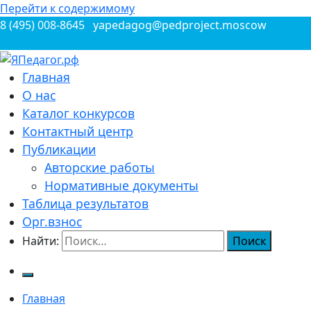
Перейти к содержимому
8 (495) 008-8645
yapedagog@pedproject.moscow
Всероссийские конкурсы для педагогов
Главная
ЯПедагог.рф
О нас
Каталог конкурсов
Контактный центр
Публикации
Авторские работы
Нормативные документы
Таблица результатов
Орг.взнос
Найти:
Главная