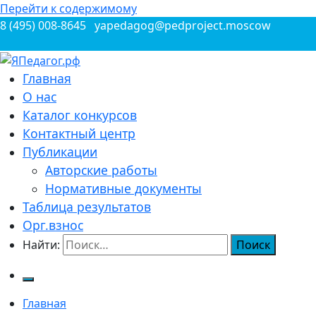
Перейти к содержимому
8 (495) 008-8645
yapedagog@pedproject.moscow
Всероссийские конкурсы для педагогов
Главная
ЯПедагог.рф
О нас
Каталог конкурсов
Контактный центр
Публикации
Авторские работы
Нормативные документы
Таблица результатов
Орг.взнос
Найти:
Главная