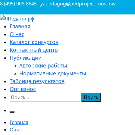
Перейти
8 (495) 008-8645
yapedagog@pedproject.moscow
к
содержимому
Всероссийские конкурсы для педагогов
Главная
ЯПедагог.рф
О нас
Каталог конкурсов
Контактный центр
Публикации
Авторские работы
Нормативные документы
Таблица результатов
Орг.взнос
Найти:
Главная
О нас