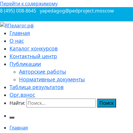
Перейти к содержимому
8 (495) 008-8645
yapedagog@pedproject.moscow
Всероссийские конкурсы для педагогов
Главная
ЯПедагог.рф
О нас
Каталог конкурсов
Контактный центр
Публикации
Авторские работы
Нормативные документы
Таблица результатов
Орг.взнос
Найти:
Главная