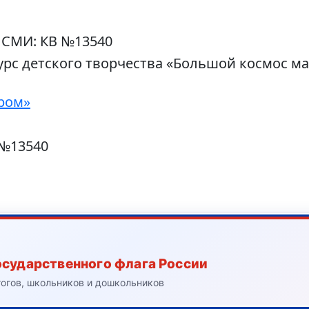
 СМИ: КВ №13540
урс детского творчества «Большой космос м
ром»
 №13540
осударственного флага России
гогов, школьников и дошкольников