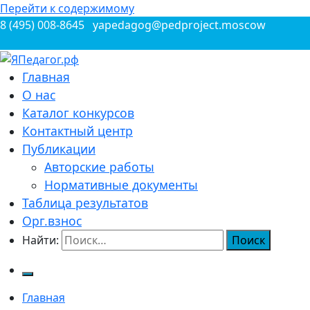
Перейти к содержимому
8 (495) 008-8645
yapedagog@pedproject.moscow
Всероссийские конкурсы для педагогов
Главная
ЯПедагог.рф
О нас
Каталог конкурсов
Контактный центр
Публикации
Авторские работы
Нормативные документы
Таблица результатов
Орг.взнос
Найти:
Главная