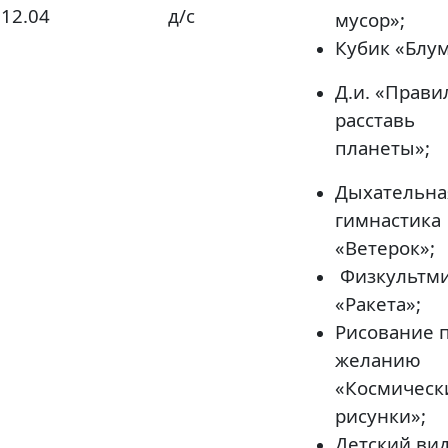
12.04
д/с
мусор»;
Кубик «Блум
Д.и. «Прави
расставь
планеты»;
Дыхательна
гимнастика
«Ветерок»;
Физкультми
«Ракета»;
Рисование 
желанию
«Космическ
рисунки»;
Детский ви