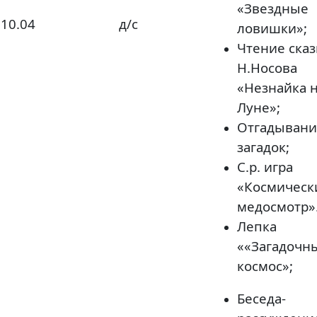
«Звездные
10.04
д/с
ловишки»;
Чтение сказ
Н.Носова
«Незнайка 
Луне»;
Отгадывани
загадок;
С.р. игра
«Космическ
медосмотр»
Лепка
««Загадочн
космос»;
Беседа-