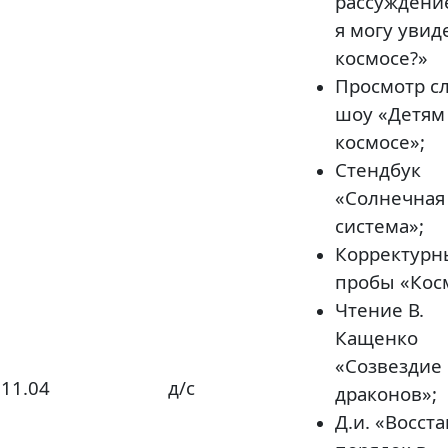
рассуждени
я могу увид
космосе?»
Просмотр сл
шоу «Детям
космосе»;
Стендбук
«Солнечная
система»;
Корректурн
пробы «Кос
Чтение В.
Кащенко
«Созвездие
11.04
д/с
драконов»;
Д.и. «Восст