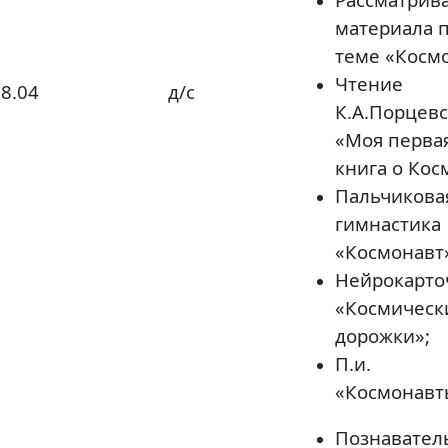
материала 
теме «Космо
Чтение
8.04
д/с
К.А.Порцев
«Моя перва
книга о Кос
Пальчикова
гимнастика
«Космонавт
Нейрокарто
«Космическ
дорожки»;
П.и.
«Космонавт
Познавател