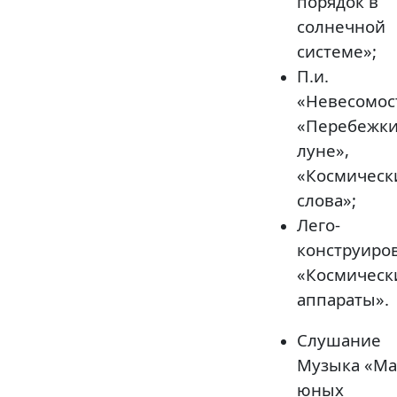
порядок в
солнечной
системе»;
П.и.
«Невесомос
«Перебежки
луне»,
«Космическ
слова»;
Лего-
конструиро
«Космическ
аппараты».
Слушание
Музыка «М
юных