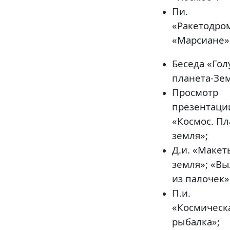
Пи.
«Ракетодро
«Марсиане»
Беседа «Гол
планета-Зем
Просмотр
презентаци
«Космос. Пл
земля»;
Д.и. «Макет
земля»; «В
из палочек»
П.и.
«Космическ
рыбалка»;