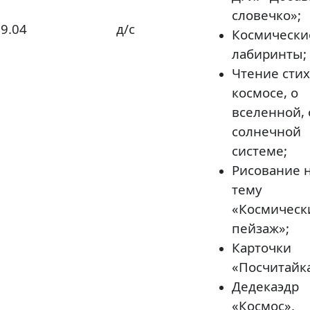
словечко»;
9.04
д/с
Космически
лабиринты;
Чтение стих
космосе, о
вселенной, 
солнечной
системе;
Рисование 
тему
«Космическ
пейзаж»;
Карточки
«Посчитайка
Дедекаэдр
«Космос».