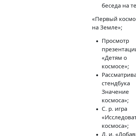
беседа на т
«Первый космо
на Земле»;
Просмотр
презентаци
«Детям о
космосе»;
Рассматрив
стендбука
Значение
космоса»;
С. р. игра
«Исследова
космоса»;
Д. и. «Добав