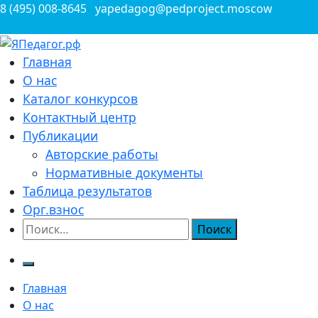
Перейти
8 (495) 008-8645
yapedagog@pedproject.moscow
к
содержимому
Всероссийские конкурсы для педагогов
Главная
ЯПедагог.рф
О нас
Каталог конкурсов
Контактный центр
Публикации
Авторские работы
Нормативные документы
Таблица результатов
Орг.взнос
Найти:
Главная
О нас