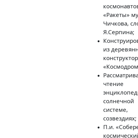
космонавто
«Ракеты» му
Чичкова, сл
Я.Серпина;
Конструиро
из деревян
конструктор
«Космодром
Рассматрив
чтение
энциклопед
солнечной
системе,
созвездиях;
П.и. «Собер
космически