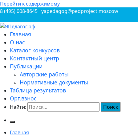
Перейти к содержимому
8 (495) 008-8645
yapedagog@pedproject.moscow
Всероссийские конкурсы для педагогов
Главная
ЯПедагог.рф
О нас
Каталог конкурсов
Контактный центр
Публикации
Авторские работы
Нормативные документы
Таблица результатов
Орг.взнос
Найти:
Главная