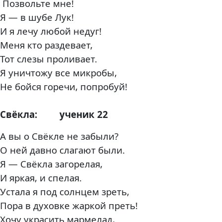
Позвольте мне!
Я — в шубе Лук!
И я лечу любой недуг!
Меня кто раздевает,
Тот слезы проливает.
Я уничтожу все микробы,
Не бойся горечи, попробуй!
Свёкла:
ученик 22
А вы о Свёкле не забыли?
О ней давно слагают были.
Я — Свёкла загорелая,
И яркая, и спелая.
Устала я под солнцем зреть,
Пора в духовке жаркой преть!
Хочу украсить мармелад,