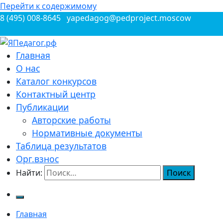
Перейти к содержимому
8 (495) 008-8645
yapedagog@pedproject.moscow
Всероссийские конкурсы для педагогов
Главная
ЯПедагог.рф
О нас
Каталог конкурсов
Контактный центр
Публикации
Авторские работы
Нормативные документы
Таблица результатов
Орг.взнос
Найти:
Главная