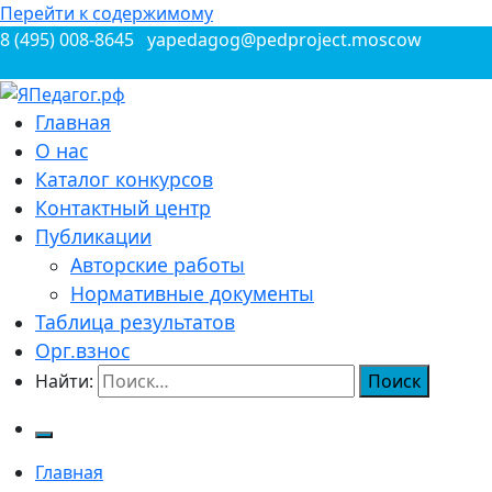
Перейти к содержимому
8 (495) 008-8645
yapedagog@pedproject.moscow
Всероссийские конкурсы для педагогов
Главная
ЯПедагог.рф
О нас
Каталог конкурсов
Контактный центр
Публикации
Авторские работы
Нормативные документы
Таблица результатов
Орг.взнос
Найти:
Главная